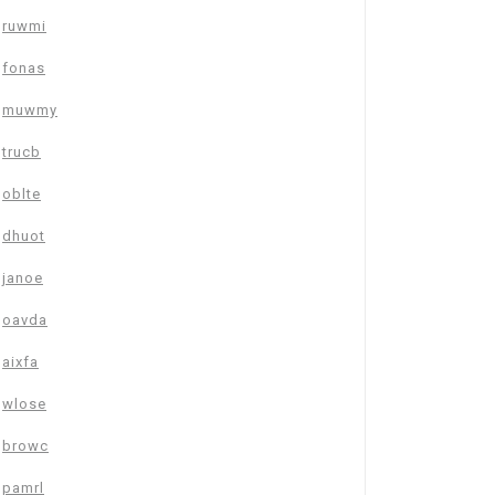
ruwmi
fonas
muwmy
trucb
oblte
dhuot
janoe
oavda
aixfa
wlose
browc
pamrl