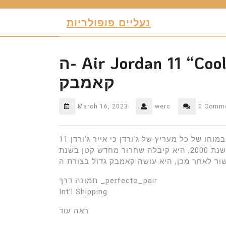
Skip
to
נעליים פופולריות
content
ה- Air Jordan 11 “Cool Grey” משנת 2000 עושה
קאמבק
March 16, 2023
werc
0 Comm
אין ספק במוחו של כל מעריץ של ג’ורדן כי אייר ג’ורדן 11 “Cool Grey” הוא אחד הדוגמניות הידועות ביותר
שיש שם. הופעת הבכורה הגדולה שלה כל הדרך חזרה בשנת 2000, היא קיבלה שחרור מחדש קטן בשנת
תמונה דרך _perfecto_pair
Int’l Shipping
ראה עוד