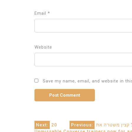
Email
*
Website
Save my name, email, and website in thi
Post
Next:
20
Previous:
Unmissable Converse trainers now for as