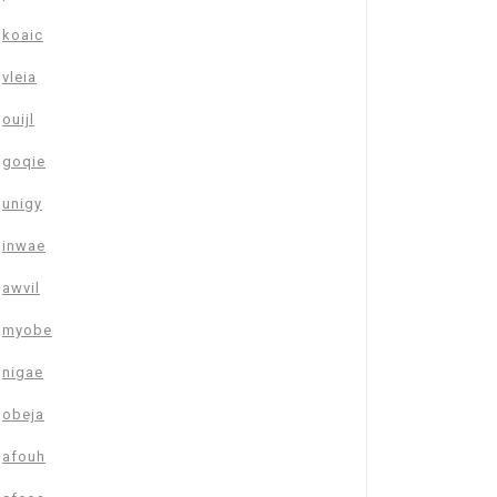
koaic
vleia
ouijl
goqie
unigy
inwae
awvil
myobe
nigae
obeja
afouh