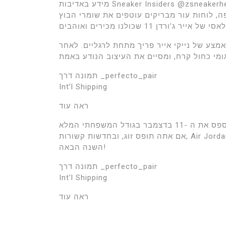
מידע באדיבות Sneaker Insiders @zsneakerheadz, “האפור הקריר” צבוע בגוונים שונים של אפור ומוצב
ה, לוחות עור מבריקים עוטפים את שומרי הבוץ
מצע של נייקי אייר פריך מתחת לרגליים. לאחר
תמונה דרך _perfecto_pair
Int’l Shipping
ראה עוד
אסור לפספס את ה -11 בדצמבר בגודל המשפחתי המלא, Nike Air Jordan 11 “Cool Grody”. תודיע לנו
אם אתה תופס זוג, ובחדשות קשורות, Air Jordan 1 Retro High OG “Marin Marina Blue” צונח בתחילת
השנה הבאה!
תמונה דרך _perfecto_pair
Int’l Shipping
ראה עוד