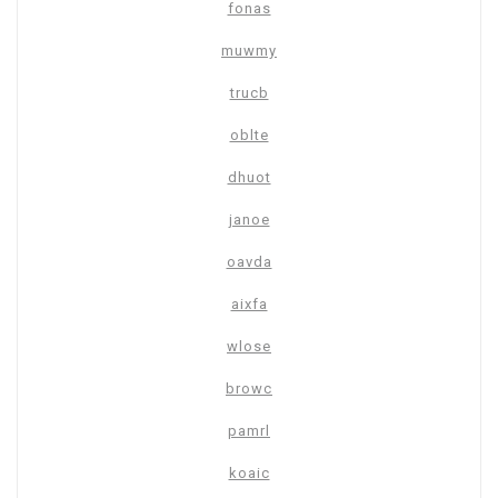
fonas
muwmy
trucb
oblte
dhuot
janoe
oavda
aixfa
wlose
browc
pamrl
koaic