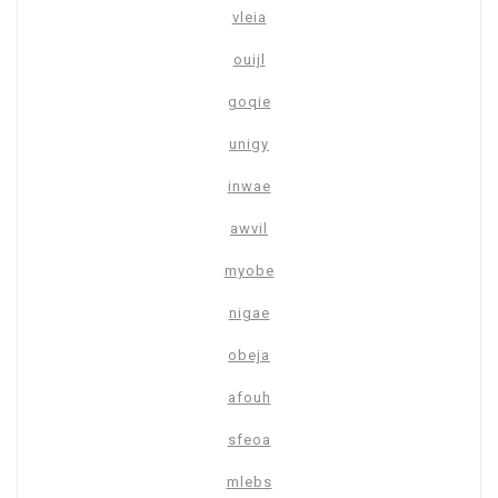
vleia
ouijl
goqie
unigy
inwae
awvil
myobe
nigae
obeja
afouh
sfeoa
mlebs