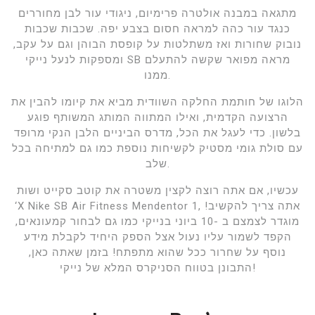
מתגאה במבנה אולטרה פרימיום, ניגודי עור לבן מחוררים
כנגד עור כהה למראה חסום בצבע יפה. שכבות שכבות
נובוק שחורות ואז משתלטות על קופסת הבוהן וגם על עקב,
ומספקות לנעל נייקי SB מראה מפואר שקשה להתעלם
ממנו.
הלוגו של חותמת החלקה השוודית מביא את קיומו להבין את
הרצועה הקדמית, ואילו המתווה המותג המשותף פוגע
בלשון. כדי לעגל את הכל, מדרס הביניים הלבן הנקי מרופד
עם סולת גומי מסטיק לקשיחות נוספת כמו גם למתיחה בכל
שלב.
עכשיו, אם אתה רוצה לקצין משטרה את קוטב סקייט ושות
‘X Nike SB Air Fitness Mendentor 1, אתה צריך להקשיב!
מוגדר לצמצם ב -10 ביוני בנייקי כמו גם לבחור קמעונאים,
הקפד לשמור עליו נעול אצל הספק היחיד לקבלת מידע
נוסף על שחרור ככל שהוא מתפתח! בזמן שאתה כאן,
התבונן בטווח הסניקרס המלא של נייקי!