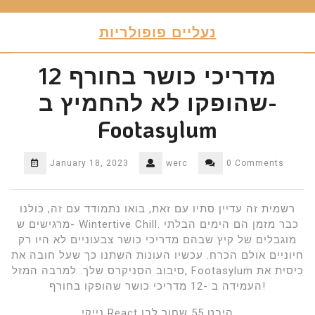
Skip
to
נעליים פופולריות
content
12 מדריכי כושר בחורף
שהופקו לא להחמיץ ב-
Footasylum
January 18, 2023
werc
0 Comments
רשמית זה עדיין סתיו עם זאת, בואו נתמודד עם זה, כולנו
מרגישים ש- Wintertive Chill. כבר מזמן הם הימים הבלתי
מוגבלים של קיץ שבהם מדריכי כושר צבעוניים לא היו רק
חיוניים אולם הכרח. עכשיו העונות השתנו כך שעל חובה את
סיבוב הסניקרס שלך. למרבה המזל, Footasylum כיסית את
העמידה ב -12 מדריכי כושר שהופקו בחורף!
נייקי React היבט 55 שחור לבן