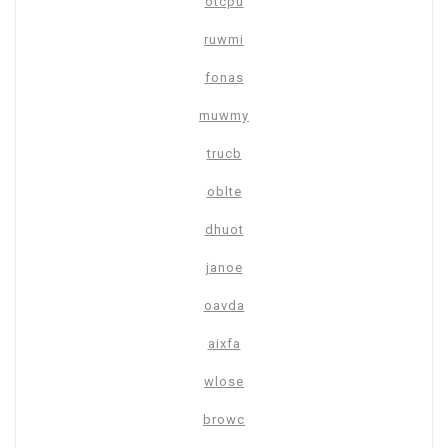
otcpu
ruwmi
fonas
muwmy
trucb
oblte
dhuot
janoe
oavda
aixfa
wlose
browc