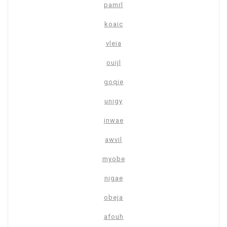
pamrl
koaic
vleia
ouijl
goqie
unigy
inwae
awvil
myobe
nigae
obeja
afouh