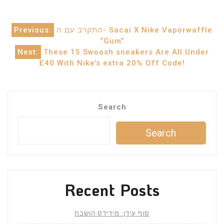
Post
Previous:
התקרב עם ה- Sacai X Nike Vaporwaffle
“Gum”
navigation
Next:
These 15 Swoosh sneakers Are All Under
£40 With Nike’s extra 20% Off Code!
Search
Search
Recent Posts
סוף עידן: מידידס הושבת